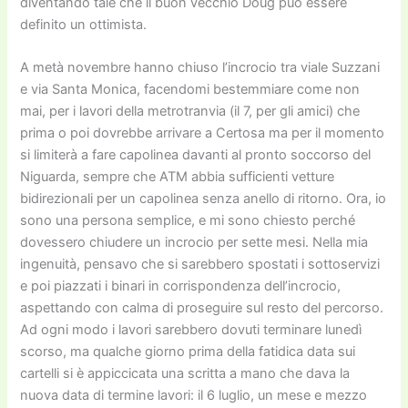
diventando tale che il buon vecchio Doug può essere
definito un ottimista.
A metà novembre hanno chiuso l’incrocio tra viale Suzzani
e via Santa Monica, facendomi bestemmiare come non
mai, per i lavori della metrotranvia (il 7, per gli amici) che
prima o poi dovrebbe arrivare a Certosa ma per il momento
si limiterà a fare capolinea davanti al pronto soccorso del
Niguarda, sempre che ATM abbia sufficienti vetture
bidirezionali per un capolinea senza anello di ritorno. Ora, io
sono una persona semplice, e mi sono chiesto perché
dovessero chiudere un incrocio per sette mesi. Nella mia
ingenuità, pensavo che si sarebbero spostati i sottoservizi
e poi piazzati i binari in corrispondenza dell’incrocio,
aspettando con calma di proseguire sul resto del percorso.
Ad ogni modo i lavori sarebbero dovuti terminare lunedì
scorso, ma qualche giorno prima della fatidica data sui
cartelli si è appiccicata una scritta a mano che dava la
nuova data di termine lavori: il 6 luglio, un mese e mezzo