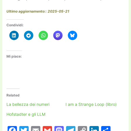
Ultimo aggiornamento:: 2025-05-21
Condividi:
Mi piace:
Related
La bellezza dei numeri
I am a Strange Loop (libro)
Hofstadter e gli LLM
F
T
E
G
M
T
C
Li
C