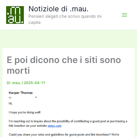
Vai
Notiziole di .mau.
al
Pensieri slegati che scrivo quando mi
contenuto
capita
E poi dicono che i siti sono
morti
Di
.mau.
/
2025-04-17