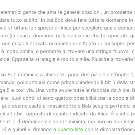
atematici gente che ama le generalizzazioni, un problema c
dere tutto subito” in cui Bob deve fare tutte le domande in 
uò sfruttare le risposte di Alice per scegliere quale doman
fare (la quarta domanda nella soluzione che ho riportato qui
non ci sarei arrivato nemmeno con l’aiuto di cui sopra: però
 è molto simile, e permette di trovare una stringa “nuova” c
de. Eppure la strategia è molto simile. Riuscite a trovarla
aso Bob comincia a chiedere
i primi due bit
delle stringhe 1, 
mande, poi continua come prima chiedendo il bit 3 della stri
nga 5 e così via. Una volta avute tutte le risposte da Alice, 
are i suoi conti: ci sono quattro possibilità per la coppia di 
ce può averne usate al massimo tre e Bob sceglie pertanto l
li altri bit l’opposto di quanto indicato da Alice. È anche p
n
+
4
che
domande è il valore minimo, ma non ho abbastan
 :-) e quindi vi rimando
a questo sito
con la dimostrazione 