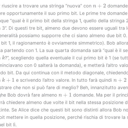
n
+
2
r riuscire a trovare una stringa “nuova” con
domande 
iere opportunamente il suo primo bit. Le prime tre domande
ue “qual è il primo bit della stringa 1, quello della stringa 
a 3”. Di questi tre bit, almeno due devono essere uguali tra 
generalità possiamo supporre che ci siano almeno due bit 0. 
bit 1, il ragionamento è ovviamente simmetrico). Bob allora
nga partendo con 1. La sua quarta domanda sarà “qual è il s
k
a
?”, scegliendo quella eventuale il cui primo bit è 1 (se tutt
inciavano con 0 salterà la domanda), e metterà l’altro valo
o bit. Da qui continua con il metodo diagonale, chiedendo 
k
+
1
n
+
2
a
e scrivendo l’altro valore. In tutto farà quindi
rare che non si può fare di meglio? Beh, innanzitutto aven
n
+
1
ghe Bob dovrà fare almeno
domande. Ma per il princi
rà chiedere almeno due volte il bit nella stessa posizione d
tinte. Se Alice dice che questi bit sono distinti allora Bob 
it mettere in quella posizione, perché rischia di trovare la 
l bit lì.