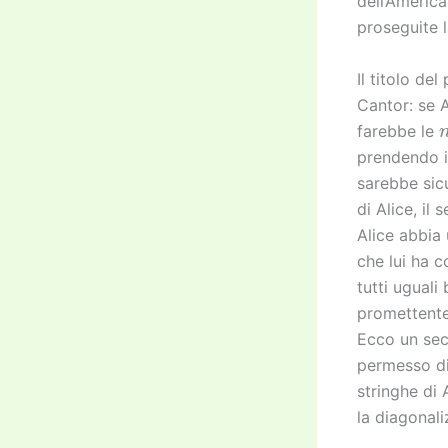
dell’Americ
proseguite l
Il titolo de
Cantor: se 
farebbe le
prendendo i
sarebbe sicu
di Alice, il
Alice abbia 
che lui ha c
tutti ugual
promettente
Ecco un sec
permesso di 
stringhe di 
la diagonal