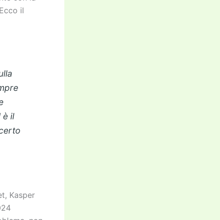
Ecco il
ulla
empre
e
 è il
certo
et, Kasper
024