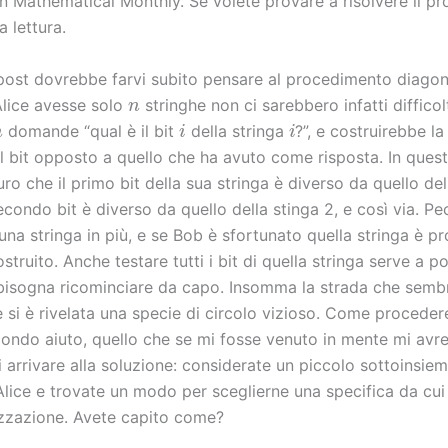
an Mathematical Monthly. Se volete provare a risolvere il p
a lettura.
l post dovrebbe farvi subito pensare al procedimento diagon
n
Alice avesse solo
stringhe non ci sarebbero infatti diffico
n
i
i
domande “qual è il bit
della stringa
?”, e costruirebbe la
l bit opposto a quello che ha avuto come risposta. In que
ro che il primo bit della sua stringa è diverso da quello del
 secondo bit è diverso da quello della stinga 2, e così via. P
una stringa in più, e se Bob è sfortunato quella stringa è pr
ostruito. Anche testare tutti i bit di quella stringa serve a 
i bisogna ricominciare da capo. Insomma la strada che semb
 si è rivelata una specie di circolo vizioso. Come procede
ondo aiuto, quello che se mi fosse venuto in mente mi avr
arrivare alla soluzione: considerate un piccolo sottoinsiem
Alice e trovate un modo per sceglierne una specifica da cui
izzazione. Avete capito come?