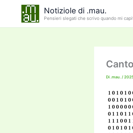
Vai
Notiziole di .mau.
al
Pensieri slegati che scrivo quando mi capi
contenuto
Canto
Di
.mau.
/
202