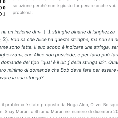
soluzione perché non è giusto far penare anche voi. 
problema:
n
+
1
e ha un insieme di
stringhe binarie di lunghezza
2
)
. Bob sa che Alice ha queste stringhe, ma non sa n
ome sono fatte. Il suo scopo è indicare una stringa, s
n
unghezza
, che Alice non possiede, e per farlo può far
j
k
e domande del tipo “qual è il bit
della stringa
?”. Qual
ro minimo di domande che Bob deve fare per essere 
ovare la sua stringa?
i, il problema è stato proposto da Noga Alon, Oliver Boisqu
n, Shay Moran, e Shlomo Moran nel numero di dicembre 2