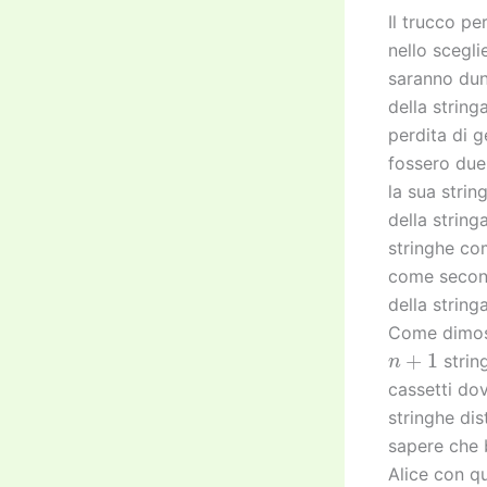
Il trucco pe
nello scegl
saranno dunq
della string
perdita di 
fossero due 
la sua stri
della string
stringhe com
come second
della string
Come dimost
n
+
1
strin
cassetti dov
stringhe dis
sapere che b
Alice con que