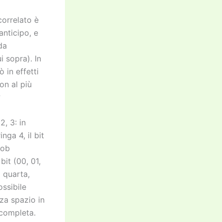
orrelato è
anticipo, e
da
 sopra). In
 in effetti
on al più
?
2, 3: in
nga 4, il bit
Bob
bit (00, 01,
a quarta,
ossibile
za spazio in
completa.