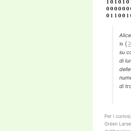
Alic
n
(
≥
su c
di l
dell
nume
di tr
Per i curios
Green Larse