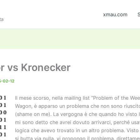
xmau.com
S
ta
r vs Kronecker
5-02-12
Il mese scorso, nella mailing list “Problem of the Wee
Wagon, è apparso un problema che non sono riuscito
(shame on me). La vergogna è che quando ho visto l
mi sono detto che avrei dovuto arrivarci, perché usa
logica che avevo trovato in un altro problema. Visto
si butta via nulla, vi propongo il problema, direttame