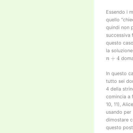
Essendo i m
quello “chie
quindi non p
successiva 
questo caso 
la soluzione
n
+
4
doman
In questo c
tutto sei do
4 della stri
comincia a f
10, 11), Ali
usando per g
dimostare 
questo post