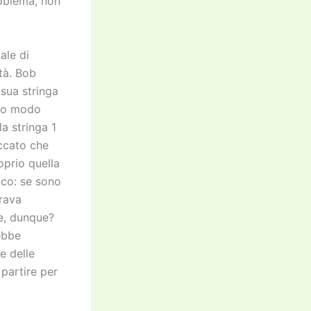
roblema, non
ale di
ltà. Bob
 sua stringa
sto modo
la stringa 1
eccato che
oprio quella
poco: se sono
rava
re, dunque?
ebbe
e delle
 partire per