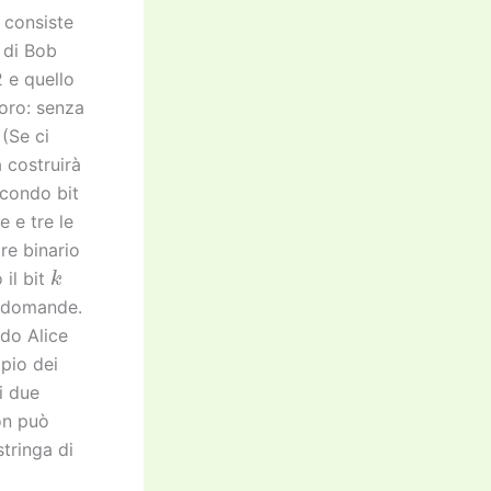
consiste
 di Bob
2 e quello
loro: senza
(Se ci
 costruirà
econdo bit
e e tre le
re binario
k
il bit
domande.
do Alice
pio dei
i due
non può
stringa di