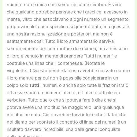
numeri” non è mica così semplice come sembra. È vero
che qualcuno potrebbe pensare che i greci ce l’avessero in
mente, visto che associavano a ogni numero un segmento
proporzionale a uno specifico segmento dato, ma questa è
una nostra razionalizzazione a posteriori, ma non è
esattamente così. Tutto il loro armamentario serviva
semplicemente per confrontare due numeri, ma a nessuno
di loro è venuto in mente di prendere “tutti i numeri” e
costruire una linea che li contenesse. (Notate le
virgolette…) Questo perché la cosa avrebbe cozzato contro
il loro mantra per cui non è possibile considerare in un
colpo solo
tutti
i numeri, o anche solo tutte le frazioni tra 0
e 1: esse sono un numero infinito, e l’infinito attuale era
verboten. Tutto quello che si poteva fare è dire che si
poteva avere una moltitudine maggiore di una qualunque
moltitudine data. Ciò dovrebbe farvi intuire che il fatto che
noi diamo per scontato il concetto di linea dei numeri è un
risultato davvero incredibile, una delle grandi conquiste
della matematica.