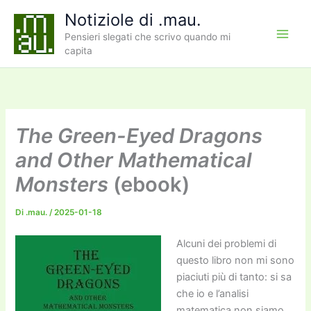
Vai
Notiziole di .mau.
al
Pensieri slegati che scrivo quando mi
contenuto
capita
The Green-Eyed Dragons
and Other Mathematical
Monsters
(ebook)
Di
.mau.
/
2025-01-18
Alcuni dei problemi di
questo libro non mi sono
piaciuti più di tanto: si sa
che io e l’analisi
matematica non siamo