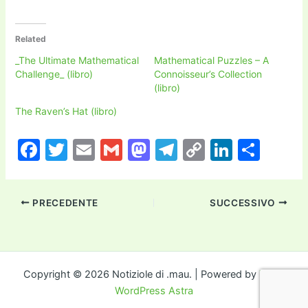
Related
_The Ultimate Mathematical
Mathematical Puzzles – A
Challenge_ (libro)
Connoisseur’s Collection
(libro)
The Raven’s Hat (libro)
F
T
E
G
M
T
C
Li
C
a
w
m
m
a
el
o
n
o
c
itt
ai
ai
st
e
p
k
n
PRECEDENTE
SUCCESSIVO
e
er
l
l
o
gr
y
e
di
b
d
a
Li
dI
vi
o
o
m
n
n
di
o
n
k
Copyright © 2026 Notiziole di .mau. | Powered by
Tema
WordPress Astra
k