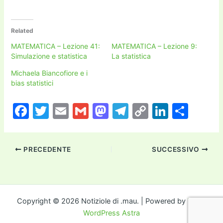
Related
MATEMATICA – Lezione 41:
MATEMATICA – Lezione 9:
Simulazione e statistica
La statistica
Michaela Biancofiore e i
bias statistici
F
T
E
G
M
T
C
Li
C
a
w
m
m
a
el
o
n
o
c
itt
ai
ai
st
e
p
k
n
PRECEDENTE
SUCCESSIVO
e
er
l
l
o
gr
y
e
di
b
d
a
Li
dI
vi
o
o
m
n
n
di
o
n
k
Copyright © 2026 Notiziole di .mau. | Powered by
Tema
WordPress Astra
k