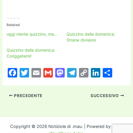
Related
oggi niente quizzino, ma…
Quizzino della domenica:
Strane divisioni
Quizzino della domenica:
Coriggetemi!
F
T
E
G
M
T
C
Li
C
a
w
m
m
a
el
o
n
o
c
itt
ai
ai
st
e
p
k
n
PRECEDENTE
SUCCESSIVO
e
er
l
l
o
gr
y
e
di
b
d
a
Li
dI
vi
o
o
m
n
n
di
o
n
k
Copyright © 2026 Notiziole di .mau. | Powered by
Tema