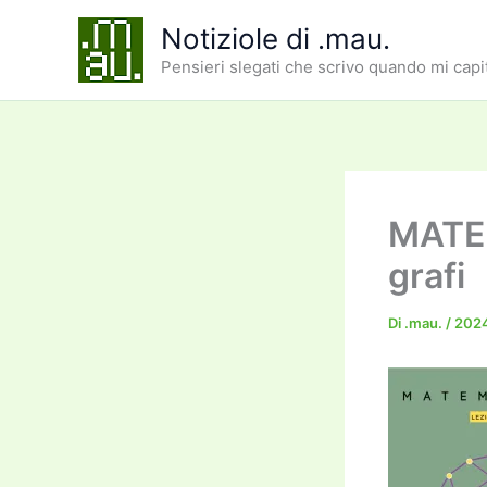
Vai
Notiziole di .mau.
al
Pensieri slegati che scrivo quando mi capi
contenuto
MATEM
grafi
Di
.mau.
/
202