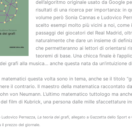
dell’algoritmo originale usato da Google pe
risultati di una ricerca per importanza: in 
volume però Sonia Cannas e Ludovico Per
scelto esempi molto più vicini a noi, come i
passaggi dei giocatori del Real Madrid, olt
naturalmente che dare un insieme di definiz
che permetteranno ai lettori di orientarsi ri
teoremi di base. Una chicca finale è l’appli
 dei grafi alla musica… anche questa nata da un’intuizione di
i matematici questa volta sono in tema, anche se il titolo “g
nere il contrario. Il maestro della matematica raccontato d
John von Neumann. L’ultimo matematico tuttologo ma anche 
del film di Kubrick, una persona dalle mille sfaccettature 
e Ludovico Pernazza,
La teoria dei grafi
, allegato a Gazzetta dello Sport e 
 il prezzo del giornale.