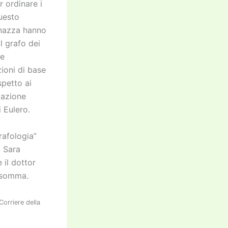
r ordinare i
questo
nazza hanno
l grafo dei
re
ioni di base
spetto ai
cazione
 Eulero.
rafologia”
a Sara
il dottor
insomma.
Corriere della