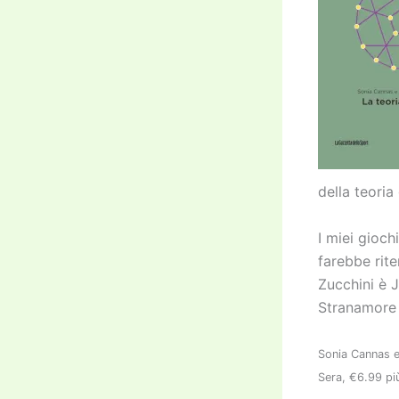
della teoria
I miei gioch
farebbe rite
Zucchini è 
Stranamore 
Sonia Cannas 
Sera, €6.99 più