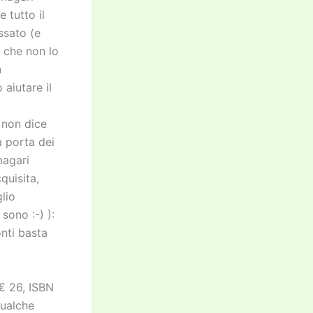
 tutto il
ssato (e
e che non lo
n
 aiutare il
 non dice
 porta dei
magari
quisita,
lio
sono :-) ):
onti basta
€ 26, ISBN
qualche