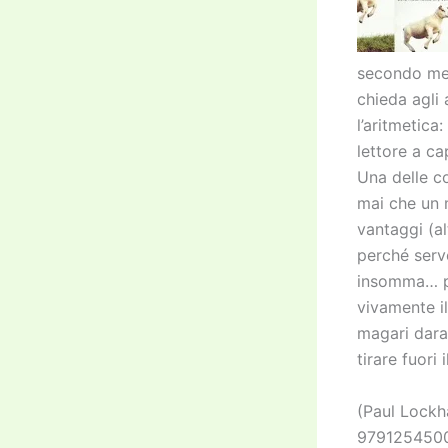
secondo me 
chieda agli 
l’aritmetica
lettore a ca
Una delle co
mai che un 
vantaggi (a
perché serv
insomma… pr
vivamente il
magari daran
tirare fuori 
(Paul Lockh
97912545008