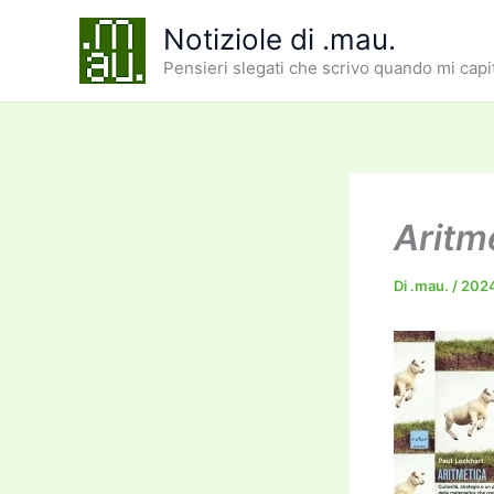
Vai
Notiziole di .mau.
al
Pensieri slegati che scrivo quando mi capi
contenuto
Aritm
Di
.mau.
/
202