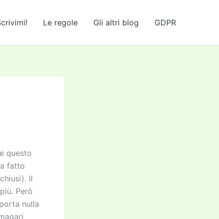
crivimi!
Le regole
Gli altri blog
GDPR
re questo
a fatto
hiusi). Il
 più. Però
porta nulla
 magari