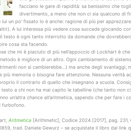
facciano le gare di rapidità: sa benissimo che toglie
divertimento, a meno che non ci sia qualcuno di fi
lui un po’ fissato lo è anche: ragione di più per apprezzar
altri). A lui interessa più vedere cosa succede giocando co
: il testo è ogni tanto interrotto da domande che dovrebbero
pire cosa sta facendo.
se che mi è piaciuto di più nell’appoccio di Lockhart è che
metodo è migliore di un altro. Ogni cambiamento di sistema
ltrimenti non si cambierebbe…) ma anche degli svantaggi, 
e più memoria o bisogna fare attenzione. Nessuna verità ac
oprio il contrario di quello che insegnano a scuola. Consig
 testo a chi non ha mai capito le tabelline (che tanto non ci 
no un’altra chance all’aritmetica, sapendo che per fare i c
il furbofono.
art,
Aritmetica
[Arithmetic], Codice 2024 [2017], pag. 231, 
59, trad. Daniele Gewurz – se acquistate il libro dal link 