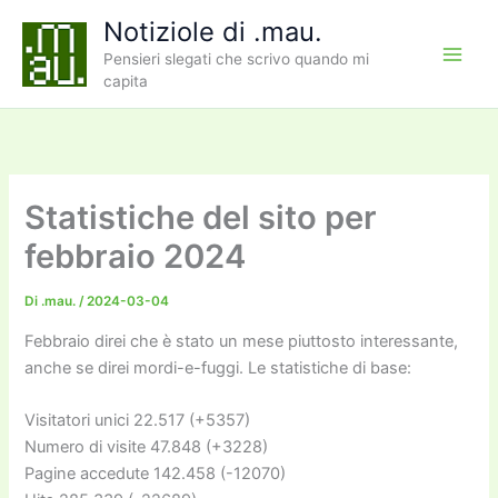
Vai
Notiziole di .mau.
al
Pensieri slegati che scrivo quando mi
contenuto
capita
Statistiche del sito per
febbraio 2024
Di
.mau.
/
2024-03-04
Febbraio direi che è stato un mese piuttosto interessante,
anche se direi mordi-e-fuggi. Le statistiche di base:
Visitatori unici 22.517 (+5357)
Numero di visite 47.848 (+3228)
Pagine accedute 142.458 (-12070)