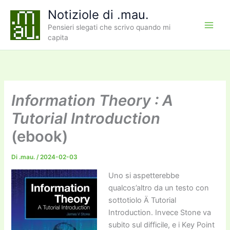
Vai
Notiziole di .mau.
al
Pensieri slegati che scrivo quando mi
contenuto
capita
Information Theory : A
Tutorial Introduction
(ebook)
Di
.mau.
/
2024-02-03
Uno si aspetterebbe
qualcos’altro da un testo con
sottotiolo Ä Tutorial
Introduction. Invece Stone va
subito sul difficile, e i Key Point