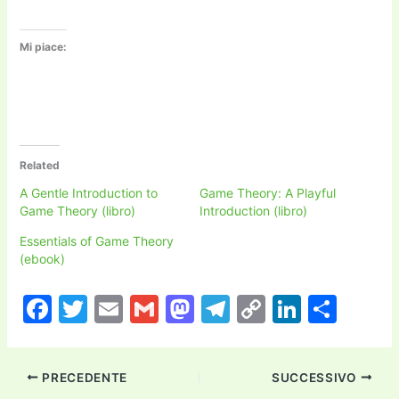
Mi piace:
Related
A Gentle Introduction to
Game Theory: A Playful
Game Theory (libro)
Introduction (libro)
Essentials of Game Theory
(ebook)
F
T
E
G
M
T
C
Li
C
a
w
m
m
a
el
o
n
o
c
itt
ai
ai
st
e
p
k
n
PRECEDENTE
SUCCESSIVO
e
er
l
l
o
gr
y
e
di