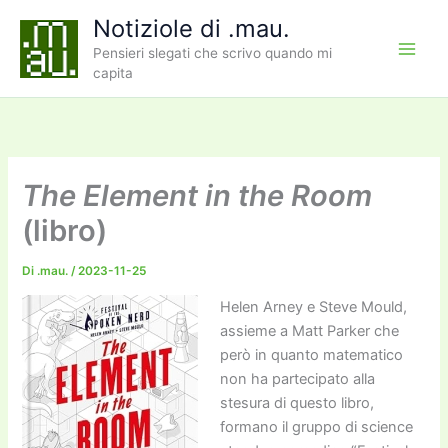
Vai
Notiziole di .mau.
al
Pensieri slegati che scrivo quando mi
contenuto
capita
The Element in the Room
(libro)
Di
.mau.
/
2023-11-25
Helen Arney e Steve Mould,
assieme a Matt Parker che
però in quanto matematico
non ha partecipato alla
stesura di questo libro,
formano il gruppo di science