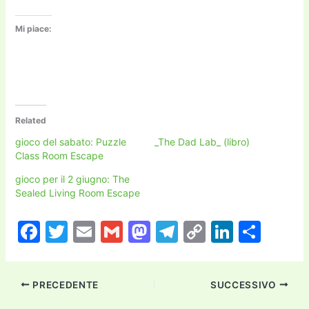
Mi piace:
Related
gioco del sabato: Puzzle
_The Dad Lab_ (libro)
Class Room Escape
gioco per il 2 giugno: The
Sealed Living Room Escape
F
T
E
G
M
T
C
Li
C
a
w
m
m
a
el
o
n
o
c
itt
ai
ai
st
e
p
k
n
PRECEDENTE
SUCCESSIVO
e
er
l
l
o
gr
y
e
di