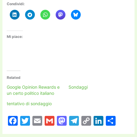
Condividi:
Mi piace:
Related
Google Opinion Rewards e
Sondaggi
un certo politico italiano
tentativo di sondaggio
F
T
E
G
M
T
C
Li
C
a
w
m
m
a
el
o
n
o