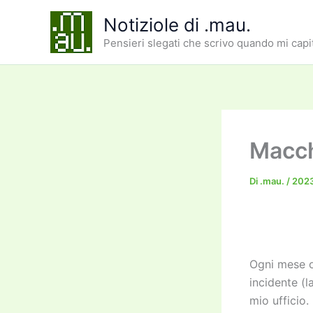
Vai
Notiziole di .mau.
al
Pensieri slegati che scrivo quando mi capi
contenuto
Macch
Di
.mau.
/
202
Ogni mese o
incidente (l
mio ufficio