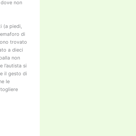
no dove non
 (a piedi,
semaforo di
sono trovato
to a dieci
palla non
l’autista si
 il gesto di
he le
togliere