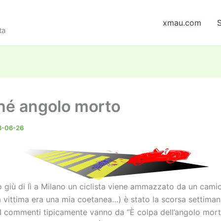
xmau.com
S
ta
é angolo morto
3-06-26
 giù di lì a Milano un ciclista viene ammazzato da un camio
a vittima era una mia coetanea…) è stato la scorsa settimana
. I commenti tipicamente vanno da “È colpa dell’angolo mor