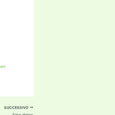
sini
SUCCESSIVO
fake dates