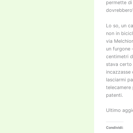
permette di 
dovrebbero”
Lo so, un c
non in bici
via Melchior
un furgone 
centimetri d
stava certo 
incazzasse 
lasciarmi p
telecamere p
patenti.
Ultimo aggi
Condividi: