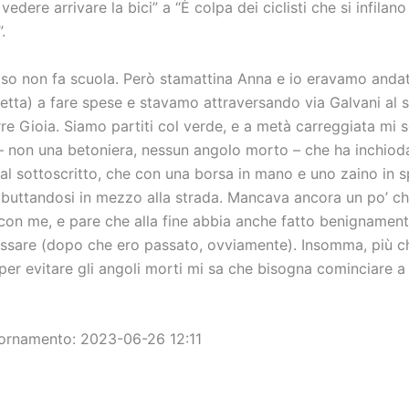
vedere arrivare la bici” a “È colpa dei ciclisti che si infila
.
aso non fa scuola. Però stamattina Anna e io eravamo andati
cletta) a fare spese e stavamo attraversando via Galvani al 
re Gioia. Siamo partiti col verde, e a metà carreggiata mi 
– non una betoniera, nessun angolo morto – che ha inchioda
al sottoscritto, che con una borsa in mano e uno zaino in s
buttandosi in mezzo alla strada. Mancava ancora un po’ che 
con me, e pare che alla fine abbia anche fatto benignamente
assare (dopo che ero passato, ovviamente). Insomma, più c
er evitare gli angoli morti mi sa che bisogna cominciare a 
ornamento: 2023-06-26 12:11