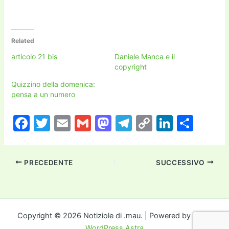
Related
articolo 21 bis
Daniele Manca e il
copyright
Quizzino della domenica:
pensa a un numero
F
T
E
G
M
T
C
Li
C
a
w
m
m
a
el
o
n
o
c
itt
ai
ai
st
e
p
k
n
PRECEDENTE
SUCCESSIVO
e
er
l
l
o
gr
y
e
di
b
d
a
Li
dI
vi
o
o
m
n
n
di
o
n
k
Copyright © 2026 Notiziole di .mau. | Powered by
Tema
WordPress Astra