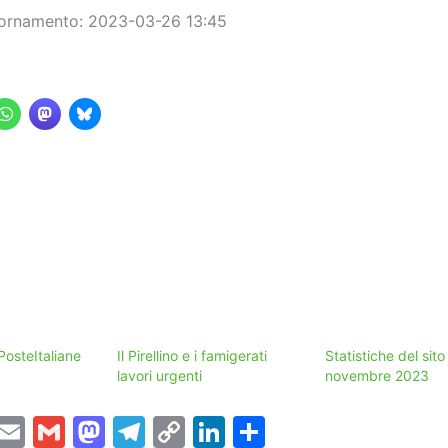
iornamento: 2023-03-26 13:45
 PosteItaliane
Il Pirellino e i famigerati
Statistiche del sito
lavori urgenti
novembre 2023
T
E
G
M
T
C
Li
C