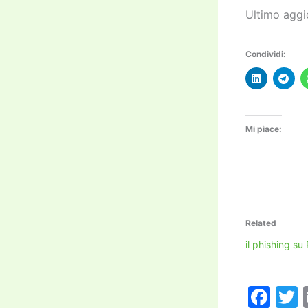
Ultimo agg
Condividi:
Mi piace:
Related
il phishing su
F