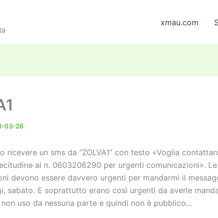
xmau.com
S
ta
A1
3-03-26
lo ricevere un sms da “ZOLVA1” con testo «Voglia contattar
lecitudine al n. 0603206290 per urgenti comunicazioni». Le
ni devono essere davvero urgenti per mandarmi il messagg
gi, sabato. E soprattutto erano così urgenti da averle mand
non uso da nessuna parte e quindi non è pubblico…