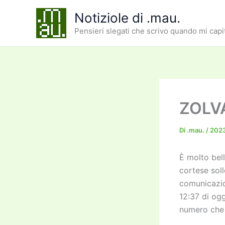
Vai
Notiziole di .mau.
al
Pensieri slegati che scrivo quando mi capi
contenuto
ZOLV
Di
.mau.
/
202
È molto bel
cortese sol
comunicazio
12:37 di og
numero che 