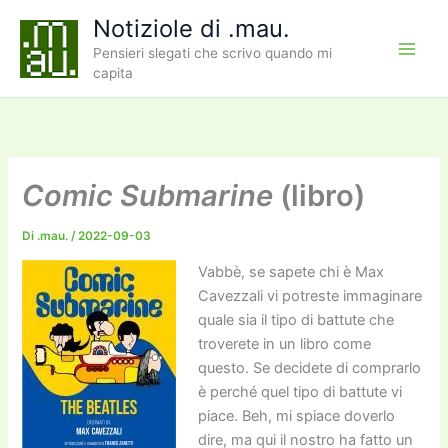
Vai
Notiziole di .mau.
al
Pensieri slegati che scrivo quando mi
contenuto
capita
Comic Submarine
(libro)
Di
.mau.
/
2022-09-03
Vabbè, se sapete chi è Max
Cavezzali vi potreste immaginare
quale sia il tipo di battute che
troverete in un libro come
questo. Se decidete di comprarlo
è perché quel tipo di battute vi
piace. Beh, mi spiace doverlo
dire, ma qui il nostro ha fatto un