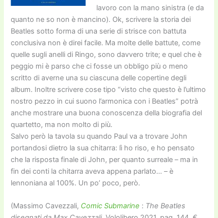
lavoro con la mano sinistra (e da
quanto ne so non è mancino). Ok, scrivere la storia dei
Beatles sotto forma di una serie di strisce con battuta
conclusiva non è direi facile. Ma molte delle battute, come
quelle sugli anelli di Ringo, sono davvero trite; e quel che è
peggio mi è parso che ci fosse un obbligo più o meno
scritto di averne una su ciascuna delle copertine degli
album. Inoltre scrivere cose tipo “visto che questo è l’ultimo
nostro pezzo in cui suono l’armonica con i Beatles” potrà
anche mostrare una buona conoscenza della biografia del
quartetto, ma non molto di più.
Salvo però la tavola su quando Paul va a trovare John
portandosi dietro la sua chitarra: lì ho riso, e ho pensato
che la risposta finale di John, per quanto surreale – ma in
fin dei conti la chitarra aveva appena parlato… – è
lennoniana al 100%. Un po’ poco, però.
(Massimo Cavezzali,
Comic Submarine
:
The Beatles
disegnati da Max Cavezzali
, Vololibero 2021, pag. 144, €