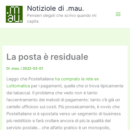
Vai
Notiziole di .mau.
al
Pensieri slegati che scrivo quando mi
contenuto
capita
La posta è residuale
Di
.mau.
/
2022-03-01
Leggo che PosteItaliane
ha comprato la rete ex
Lottomatica
per i pagamenti, quella che si trova tipicamente
dai tabaccai. Il problema che vedo non è tanto
l’accentramento dei metodi di pagamento: tanto c’è già un
cartello ufficioso sui costi. Più prosaicamente, è ovvio che
PosteItaliane si è spostata verso un segmento di business
più redditizio e farà crollare ancora di più la qualità del
servizio postale… che all’atto pratico è un monopolio,