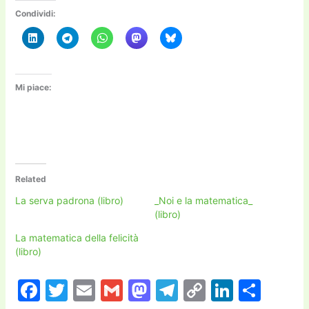
Condividi:
Mi piace:
Related
La serva padrona (libro)
_Noi e la matematica_
(libro)
La matematica della felicità
(libro)
F
T
E
G
M
T
C
Li
C