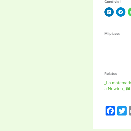
Condividi:
Mi piace:
Related
_La matemati
a Newton_ (li
F
a
c
i