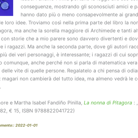
conseguenze, mostrando gli sconosciuti amici e p
hanno dato più o meno consapevolmente ai grand
e loro idee. Troviamo così nella prima parte del libro la no
gora, ma anche la sorella maggiore di Archimede e tanti alt
 con storie che a mio parere sono davvero divertenti e do
e i ragazzi. Ma anche la seconda parte, dove gli autori ra
più dei veri personaggi, è interessante; i ragazzi di cui sop
 comunque, anche perché non si parla di matematica vera 
elle vite di quelle persone. Regalatelo a chi pensa di odia
 magari non cambierà del tutto idea, ma almeno vedrà le c
.
ore e Martha Isabel Fandiño Pinilla,
La nonna di Pitagora
:
182, € 15, ISBN 9788822041722)
amento:: 2022-01-01