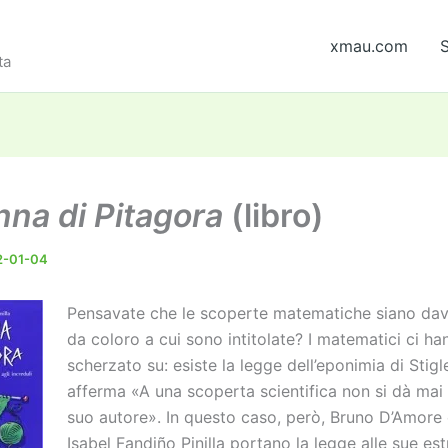
xmau.com
S
ta
nna di Pitagora
(libro)
2-01-04
Pensavate che le scoperte matematiche siano dav
da coloro a cui sono intitolate? I matematici ci h
scherzato su: esiste la legge dell’eponimia di Stigl
afferma «A una scoperta scientifica non si dà mai 
suo autore». In questo caso, però, Bruno D’Amore
Isabel Fandiño Pinilla portano la legge alle sue es