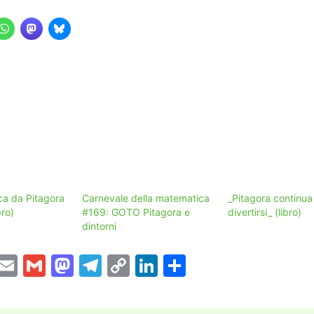
ca da Pitagora
Carnevale della matematica
_Pitagora continua
bro)
#169: GOTO Pitagora e
divertirsi_ (libro)
dintorni
T
E
G
M
T
C
Li
C
w
m
m
a
el
o
n
o
tt
ai
ai
st
e
p
k
n