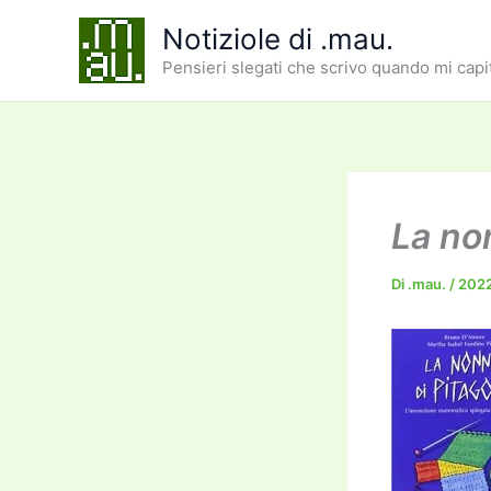
Vai
Notiziole di .mau.
al
Pensieri slegati che scrivo quando mi capi
contenuto
La no
Di
.mau.
/
202