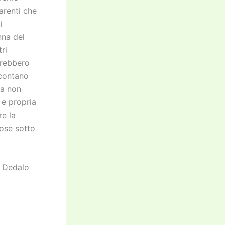
arenti che
i
nna del
ri
vrebbero
ccontano
ra non
e propria
re la
ose sotto
, Dedalo