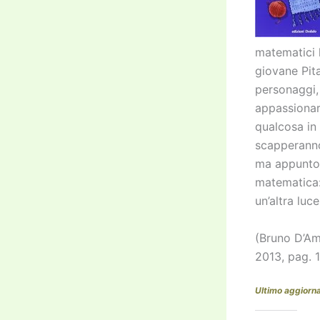
matematici l
giovane Pita
personaggi,
appassionar
qualcosa in 
scapperanno
ma appunto d
matematica:
un’altra luce
(Bruno D’Am
2013, pag. 
Ultimo aggiorn