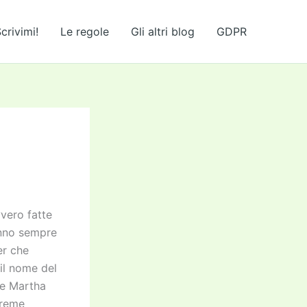
crivimi!
Le regole
Gli altri blog
GDPR
vero fatte
anno sempre
er che
il nome del
 e Martha
treme