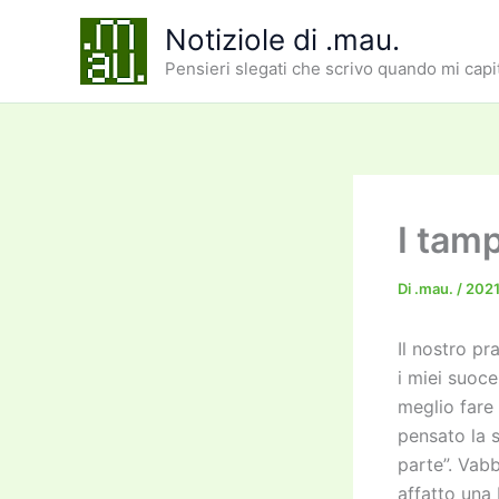
Vai
Notiziole di .mau.
al
Pensieri slegati che scrivo quando mi capi
contenuto
I tam
Di
.mau.
/
2021
Il nostro p
i miei suoc
meglio fare
pensato la s
parte”. Vab
affatto una 