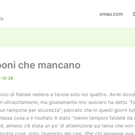
xmau.com
S
ta
poni che mancano
-12-29
ranzo di Natale vedeva a tavola solo noi quattro. Avrei dov
eri ultraottantenni, ma giustamente mio suocero ha detto “f
 un tampone per sicurezza”; peccato che in questi giorni tu
tessa cosa e il risultato è stato “niente tamponi faidatè da
bè, almeno c’è stata un po’ di attennzione sul tema che non
brutta cosa, visto l’aumento dei casi. (Per chi leggesse qua