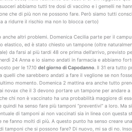
 suoceri abbiamo tutti tre dosi di vaccino e i gemelli ne ha
ione che di più non ne possono fare. Però siamo tutti consci
a a ridurre il rischio ma non lo blocca certo)
o anche altri problemi. Domenica Cecilia parte per il camp
no elastico, ed è stato chiesto un tampone (oltre naturalmen
le) da farsi al più tardi 48 ore prima dell’arrivo, previsto pe
nerdì 24 Anna e io siamo andati in farmacia e abbiamo for
posto per le 17.10
del giorno di Capodanno
. Il 31 era tutto 
 quelli che sarebbero andati a fare il veglione se non foss
l’ultimo momento. Domenica 2 mattina era anche tutto pren
i novax che il 3 devono portare un tampone per andare a 
 che chi non è vaccinato ha una probabilità maggiore di ess
 quindi ha senso fare più tamponi “preventivi” a loro. Ma s
ntuale di tamponi ai non vaccinati sia in linea con questa st
e ne fanno molti di più. A questo punto ha senso creare una
di tamponi che si possono fare? Di nuovo, mi sa di no. Ins