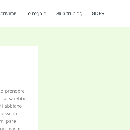
crivimi!
Le regole
Gli altri blog
GDPR
uto prendere
orse sarebbe
tti abbiano
 nessuna
 mi pare
 per caso: