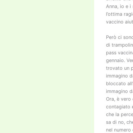
Anna, io e i
l’ottima rag
vaccino aiut
Però ci son
di trampoli
pass vaccina
gennaio. Ve
trovato un 
immagino da
bloccato al
immagino da
Ora, è vero
contagiato e
che la perce
sa di no, ch
nel numero 