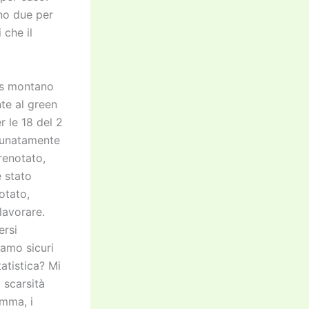
nno due per
 che il
us montano
te al green
r le 18 del 2
tunatamente
prenotato,
e stato
otato,
lavorare.
ersi
iamo sicuri
atistica? Mi
 scarsità
omma, i