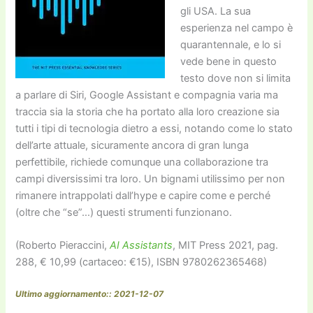
gli USA. La sua
esperienza nel campo è
quarantennale, e lo si
vede bene in questo
testo dove non si limita
a parlare di Siri, Google Assistant e compagnia varia ma
traccia sia la storia che ha portato alla loro creazione sia
tutti i tipi di tecnologia dietro a essi, notando come lo stato
dell’arte attuale, sicuramente ancora di gran lunga
perfettibile, richiede comunque una collaborazione tra
campi diversissimi tra loro. Un bignami utilissimo per non
rimanere intrappolati dall’hype e capire come e perché
(oltre che “se”…) questi strumenti funzionano.
(Roberto Pieraccini,
AI Assistants
, MIT Press 2021, pag.
288, € 10,99 (cartaceo: €15), ISBN 9780262365468)
Ultimo aggiornamento:: 2021-12-07