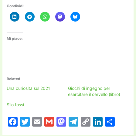
Condividi:
Mi piace:
Related
Una curiosità sul 2021
Giochi di ingegno per
esercitare il cervello (libro)
S’io fossi
F
T
E
G
M
T
C
Li
C
a
w
m
m
a
el
o
n
o