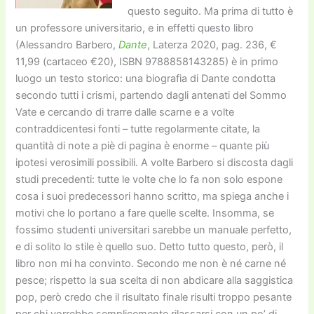
questo seguito. Ma prima di tutto è
un professore universitario, e in effetti questo libro
(Alessandro Barbero,
Dante
, Laterza 2020, pag. 236, €
11,99 (cartaceo €20), ISBN 9788858143285) è in primo
luogo un testo storico: una biografia di Dante condotta
secondo tutti i crismi, partendo dagli antenati del Sommo
Vate e cercando di trarre dalle scarne e a volte
contraddicentesi fonti – tutte regolarmente citate, la
quantità di note a piè di pagina è enorme – quante più
ipotesi verosimili possibili. A volte Barbero si discosta dagli
studi precedenti: tutte le volte che lo fa non solo espone
cosa i suoi predecessori hanno scritto, ma spiega anche i
motivi che lo portano a fare quelle scelte. Insomma, se
fossimo studenti universitari sarebbe un manuale perfetto,
e di solito lo stile è quello suo. Detto tutto questo, però, il
libro non mi ha convinto. Secondo me non è né carne né
pesce; rispetto la sua scelta di non abdicare alla saggistica
pop, però credo che il risultato finale risulti troppo pesante
per chi vorrebbe semplicemente rilassarsi con un po’ di