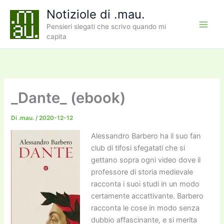
Vai
Notiziole di .mau.
al
Pensieri slegati che scrivo quando mi
contenuto
capita
_Dante_ (ebook)
Di
.mau.
/
2020-12-12
Alessandro Barbero ha il suo fan
club di tifosi sfegatati che si
gettano sopra ogni video dove il
professore di storia medievale
racconta i suoi studi in un modo
certamente accattivante. Barbero
racconta le cose in modo senza
dubbio affascinante, e si merita