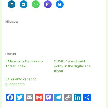
Mi piace:
Related
Il Metaculus Democracy
COVID-19 and public
Threat Index
policy in the digital age
(libro)
Sai quanto ci hanno
guadagnato
F
T
E
G
M
T
C
Li
C
a
w
m
m
a
el
o
n
o