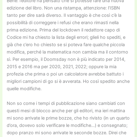
Bene: l’editore ha pensato che si potesse fare una nuova
edizione del libro. Non una ristampa, attenzione: l’ISBN
tanto per dire sarà diverso. Il vantaggio è che così c’è la
possibilità di correggere i refusi che erano rimasti nella
prima edizione. Prima del lockdown il redattore capo di
Codice mi ha chiesto la lista degli errori; glieli ho spediti, e
già che c’ero ho chiesto se si poteva fare qualche piccola
modifica, perché la matematica non cambia ma il contorno
sì. Per esempio, il Doomsday non è più indicato per 2014,
2015 e 2016 ma per 2020, 2021, 2022; oppure la mia
profezia che prima o poi un calcolatore avrebbe battuto i
migliori campioni di go si è avverata. Ho così spedito anche
quelle modifiche.
Non so come i tempi di pubblicazione siano cambiati con
questi mesi di blocco anche per gli editori, ma ieri mattina
mi sono arrivate le prime bozze, che ho rivisto (in un quarto
d’ora, dovevo solo verificare le modifiche…) e consegnato;
dopo pranzo mi sono arrivate le seconde bozze. Direi che