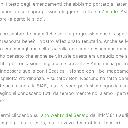
on il testo degli emendamenti che abbiamo portato all’atten
 curiosi di cui sopra possono leggere il tutto su
Zenodo
. As
ore (a parte le slide).
a presentato le magnifiche sorti e progressive che ci aspett
 trasposta bene? Il vostro affezionato tenutario. Anche se 
o era in maglione nella sua villa con la domestica che ogni
 ho pensato che anche se virtuale questa era un’audizione a
tito per l’occasione in giacca e cravatta – Anna mi ha purt
 indossare quella con i Beatles – sfondo con il bel mappam
 spilletta d’ordinanza. Risultato? Boh. Nessuno ha fatto d
te nemmeno alla SIAE, ma lì si sono profusi in ringraziamen
gino si conoscano tutti da tempo mentre noi siamo i parve
e?
dermi cliccando sul
sito webtv del Senato
da 1h14’38” (l’aud
n po’ prima in realtà, ma io avevo dei problemi tecnici)