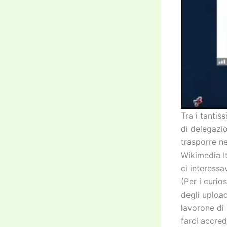
Tra i tantis
di delegazi
trasporre ne
Wikimedia It
ci interessa
(Per i curio
degli upload
lavorone di 
farci accre