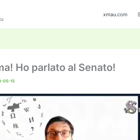
xmau.com
S
ta
! Ho parlato al Senato!
0-05-15