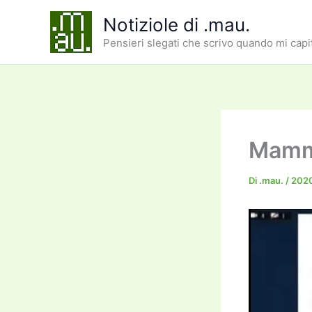
Vai
Notiziole di .mau.
al
Pensieri slegati che scrivo quando mi capi
contenuto
Mamma
Di
.mau.
/
202