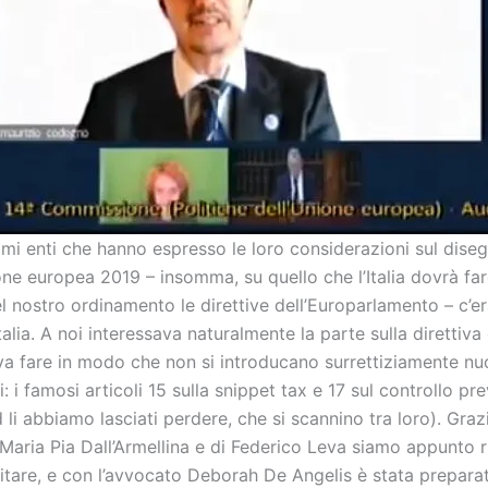
simi enti che hanno espresso le loro considerazioni sul dise
one europea 2019 – insomma, su quello che l’Italia dovrà fa
l nostro ordinamento le direttive dell’Europarlamento – c’e
alia. A noi interessava naturalmente la parte sulla direttiva
va fare in modo che non si introducano surrettiziamente nuov
si: i famosi articoli 15 sulla snippet tax e 17 sul controllo pr
 li abbiamo lasciati perdere, che si scannino tra loro). Grazi
Maria Pia Dall’Armellina e di Federico Leva siamo appunto ri
ditare, e con l’avvocato Deborah De Angelis è stata prepara