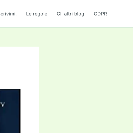
crivimi!
Le regole
Gli altri blog
GDPR