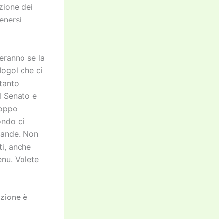
zione dei
tenersi
eranno se la
Mogol che ci
 tanto
l Senato e
roppo
ondo di
omande. Non
ti, anche
nu. Volete
izione è