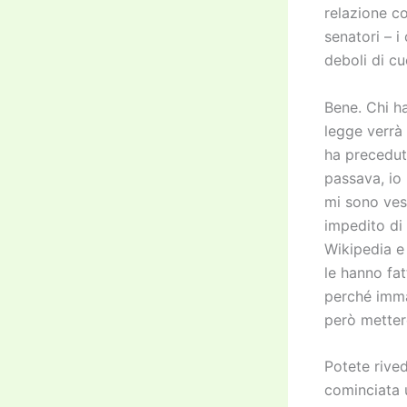
relazione c
senatori – i
deboli di cu
Bene. Chi h
legge verrà
ha precedut
passava, io
mi sono ves
impedito di
Wikipedia e
le hanno fat
perché imma
però metter
Potete rive
cominciata u