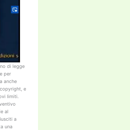
gno di legge
re per
ra anche
 copyright, e
i limiti.
eventivo
e al
usciti a
ta una