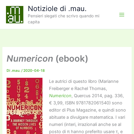
Vai
Notiziole di .mau.
al
Pensieri slegati che scrivo quando mi
contenuto
capita
Numericon
(ebook)
Di
.mau.
/
2020-04-18
Le autrici di questo libro (Marianne
Freiberger e Rachel Thomas,
Numericon
, Quercus 2014, pag. 336,
€ 3,99, ISBN 9781782061540) sono
editor di Plus Magazine, e quindi sono
abituate a divulgare matematica. I vari
numeri (interi, irrazionali anche se al
posto di π hanno preferito usare τ, e