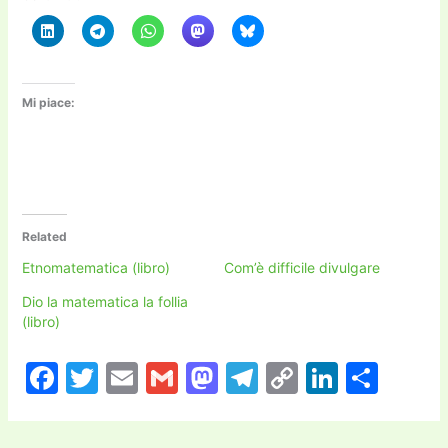
Mi piace:
Related
Etnomatematica (libro)
Com’è difficile divulgare
Dio la matematica la follia
(libro)
F
T
E
G
M
T
C
Li
C
a
w
m
m
a
el
o
n
o
c
itt
ai
ai
st
e
p
k
n