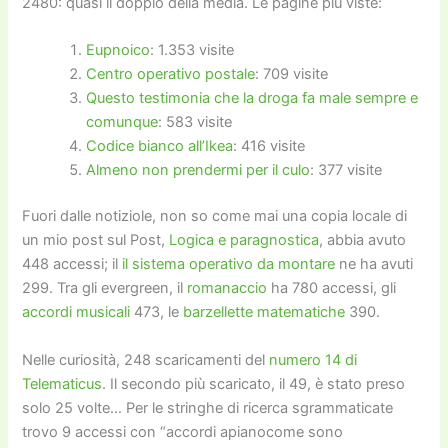
2480: quasi il doppio della media. Le pagine più viste:
Eupnoico
: 1.353 visite
Centro operativo postale
: 709 visite
Questo testimonia che la droga fa male sempre e
comunque
: 583 visite
Codice bianco all’Ikea
: 416 visite
Almeno non prendermi per il culo
: 377 visite
Fuori dalle notiziole, non so come mai una copia locale di
un mio post sul Post,
Logica e paragnostica
, abbia avuto
448 accessi; il
il sistema operativo da montare
ne ha avuti
299. Tra gli evergreen, il
romanaccio
ha 780 accessi, gli
accordi musicali
473, le
barzellette matematiche
390.
Nelle curiosità, 248 scaricamenti del
numero 14 di
Telematicus
. Il secondo più scaricato, il 49, è stato preso
solo 25 volte… Per le stringhe di ricerca sgrammaticate
trovo 9 accessi con “accordi apianocome sono