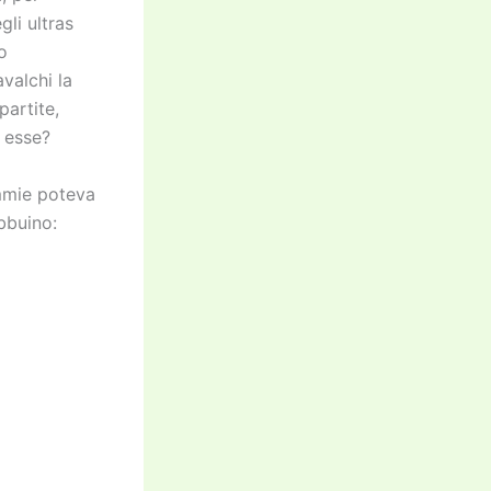
li ultras
o
valchi la
partite,
 esse?
mmie poteva
bbuino: