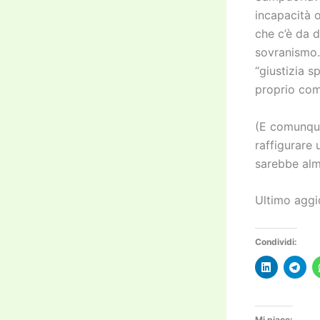
incapacità o
che c’è da d
sovranismo. 
“giustizia s
proprio com
(E comunque
raffigurare 
sarebbe alm
Ultimo aggi
Condividi:
Mi piace: