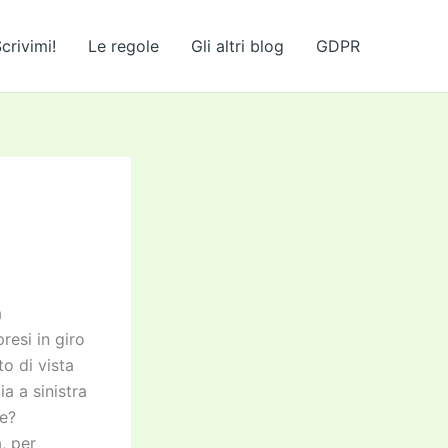
crivimi!
Le regole
Gli altri blog
GDPR
a
resi in giro
o di vista
a a sinistra
le?
, per