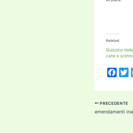
Related
Quizzino dell
cane e scimm
F
a
c
i
e
PRECEDENTE
b
emendamenti ina
o
o