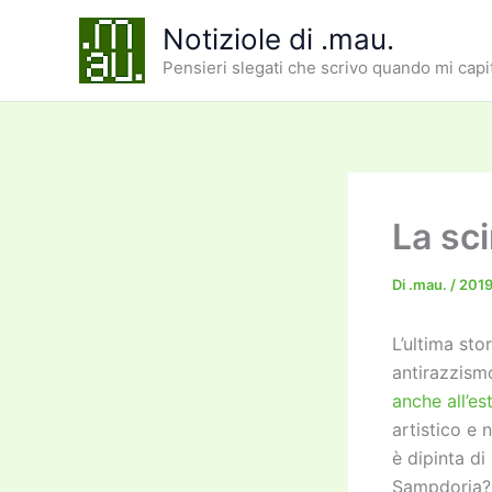
Vai
Notiziole di .mau.
al
Pensieri slegati che scrivo quando mi capi
contenuto
La sc
Di
.mau.
/
2019
L’ultima sto
antirazzismo
anche all’es
artistico e
è dipinta di
Sampdoria?)