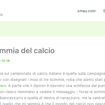
xmau.com
S
ta
immia del calcio
-12-18
ria sul campionato di calcio italiano è quella sulla campagn
 con disegnati i musi di tre scimmie, roba che siamo stati p
tero
. A parte che il dipinto è davvero una schifezza dal punt
 non riesco nemmeno a vedere il messaggio – forse la scimmi
 biancazzurro e quella di destra di nerazzurro, ma la centra
 quello che mi sembra è che il mondo del calcio non riesca