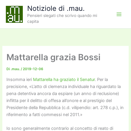
Vai
Notiziole di .mau.
al
Pensieri slegati che scrivo quando mi
contenuto
capita
Mattarella grazia Bossi
Di
.mau.
/
2019-12-06
Insomma ieri
Mattarella ha graziato il Senatur
. Per la
precisione, «L’atto di clemenza individuale ha riguardato la
pena detentiva ancora da espiare (un anno di reclusione)
inflitta per il delitto di offesa all’onore e al prestigio del
Presidente della Repubblica (c.d. vilipendio: art. 278 c.p.), in
riferimento a fatti commessi nel 2011.»
Io sono generalmente contrario al concetto di reato di