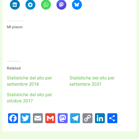
Mi piace:
Related
Statistiche del sito per
Statistiche del sito per
settembre 2018
settembre 2021
Statistiche del sito per
ottobre 2017
F
T
E
G
M
T
C
Li
C
a
w
m
m
a
el
o
n
o
c
itt
ai
ai
st
e
p
k
n