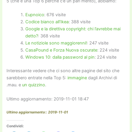
5 (che è una Top 6 perché c’è un pari merito), abbiamo:
Eupnoico
: 676 visite
Codice bianco all’Ikea
: 388 visite
Google e la direttiva copyright: chi l’avrebbe mai
detto?
: 368 visite
Le notiziole sono maggiorenni!
: 247 visite
CasaPound e Forza Nuova oscurate
: 224 visite
Windows 10: dalla password al pin
: 224 visite
Interessante vedere che ci sono altre pagine del sito che
sarebbero entrate nella Top 5:
immagine
dagli Archivi di
.mau. e
un quizzino
.
Ultimo aggiornamento: 2019-11-01 18:47
Ultimo aggiornamento:: 2019-11-01
Condividi: