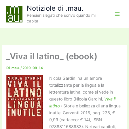
Vai
Notiziole di .mau.
al
Pensieri slegati che scrivo quando mi
contenuto
capita
_Viva il latino_ (ebook)
Di
.mau.
/
2019-09-14
Nicola Gardini ha un amore
totalizzante per la lingua e la
letteratura latina, come si vede in
questo libro (Nicola Gardini,
Viva il
latino
: Storie e bellezza di una lingua
inutile, Garzanti 2016, pag. 236, €
9,99 (cartaceo: € 14), ISBN
9788811688983). Nei vari capitoli,