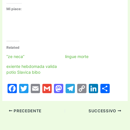
Mi piace:
Related
“ze neca”
lingue morte
exiente hebdomada valida
potio Slavica bibo
F
T
E
G
M
T
C
Li
C
a
w
m
m
a
el
o
n
o
c
itt
ai
ai
st
e
p
k
n
PRECEDENTE
SUCCESSIVO
e
er
l
l
o
gr
y
e
di
b
d
a
Li
dI
vi