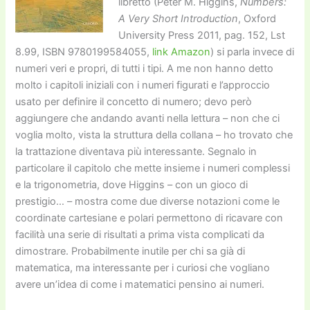
libretto (Peter M. Higgins,
Numbers:
A Very Short Introduction
, Oxford
University Press 2011, pag. 152, Lst
8.99, ISBN 9780199584055,
link Amazon
) si parla invece di
numeri veri e propri, di tutti i tipi. A me non hanno detto
molto i capitoli iniziali con i numeri figurati e l’approccio
usato per definire il concetto di numero; devo però
aggiungere che andando avanti nella lettura – non che ci
voglia molto, vista la struttura della collana – ho trovato che
la trattazione diventava più interessante. Segnalo in
particolare il capitolo che mette insieme i numeri complessi
e la trigonometria, dove Higgins – con un gioco di
prestigio… – mostra come due diverse notazioni come le
coordinate cartesiane e polari permettono di ricavare con
facilità una serie di risultati a prima vista complicati da
dimostrare. Probabilmente inutile per chi sa già di
matematica, ma interessante per i curiosi che vogliano
avere un’idea di come i matematici pensino ai numeri.