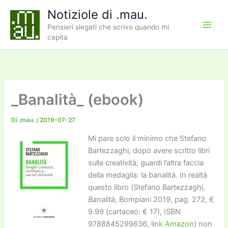
Vai
Notiziole di .mau.
al
Pensieri slegati che scrivo quando mi
contenuto
capita
_Banalità_ (ebook)
Di
.mau.
/
2019-07-27
Mi pare solo il minimo che Stefano
Bartezzaghi, dopo avere scritto libri
sulla creatività, guardi l’altra faccia
della medaglia: la banalità. In realtà
questo libro (Stefano Bartezzaghi,
Banalità
, Bompiani 2019, pag. 272, €
9.99 (cartaceo: € 17), ISBN
9788845299636,
link Amazon
) non