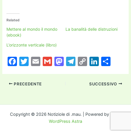
Related
Mettere al mondo il mondo
La banalità delle distruzioni
(ebook)
L’orizzonte verticale (libro)
F
T
E
G
M
T
C
Li
C
a
w
m
m
a
el
o
n
o
c
itt
ai
ai
st
e
p
k
n
PRECEDENTE
SUCCESSIVO
e
er
l
l
o
gr
y
e
di
b
d
a
Li
dI
vi
o
o
m
n
n
di
o
n
k
Copyright © 2026 Notiziole di .mau. | Powered by
Tema
WordPress Astra
k