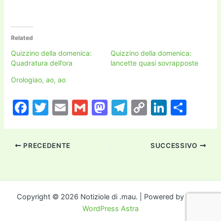
Related
Quizzino della domenica:
Quizzino della domenica:
Quadratura dell’ora
lancette quasi sovrapposte
Orologiao, ao, ao
F
T
E
G
M
T
C
Li
C
a
w
m
m
a
el
o
n
o
c
itt
ai
ai
st
e
p
k
n
PRECEDENTE
SUCCESSIVO
e
er
l
l
o
gr
y
e
di
b
d
a
Li
dI
vi
o
o
m
n
n
di
o
n
k
Copyright © 2026 Notiziole di .mau. | Powered by
Tema
WordPress Astra
k