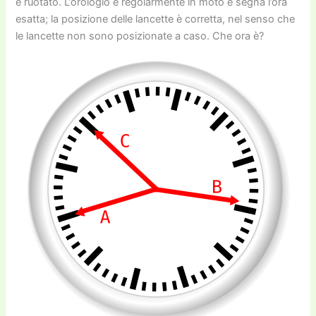
è ruotato. L’orologio è regolarmente in moto e segna l’ora
esatta; la posizione delle lancette è corretta, nel senso che
le lancette non sono posizionate a caso. Che ora è?