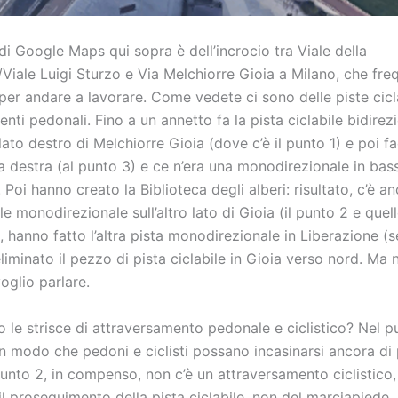
i Google Maps qui sopra è dell’incrocio tra Viale della
Viale Luigi Sturzo e Via Melchiorre Gioia a Milano, che freq
 per andare a lavorare. Come vedete ci sono delle piste cicla
nti pedonali. Fino a un annetto fa la pista ciclabile bidirez
lato destro di Melchiorre Gioia (dove c’è il punto 1) e poi 
a destra (al punto 3) e ce n’era una monodirezionale in bas
 Poi hanno creato la Biblioteca degli alberi: risultato, c’è a
ile monodirezionale sull’altro lato di Gioia (il punto 2 e que
, hanno fatto l’altra pista monodirezionale in Liberazione (
iminato il pezzo di pista ciclabile in Gioia verso nord. Ma 
oglio parlare.
o le strisce di attraversamento pedonale e ciclistico? Nel 
in modo che pedoni e ciclisti possano incasinarsi ancora di 
punto 2, in compenso, non c’è un attraversamento ciclistico,
l proseguimento della pista ciclabile, non del marciapiede.