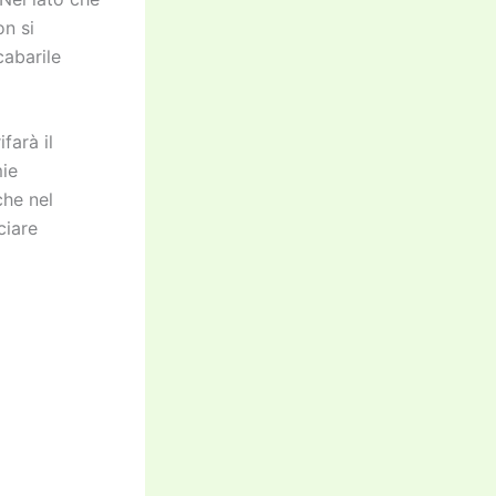
on si
cabarile
farà il
mie
che nel
ciare