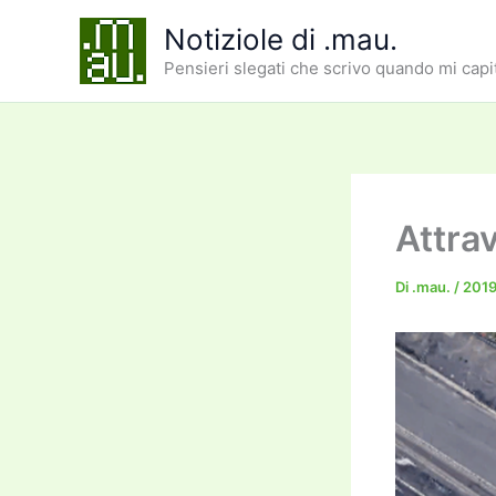
Vai
Notiziole di .mau.
al
Pensieri slegati che scrivo quando mi capi
contenuto
Attrav
Di
.mau.
/
201