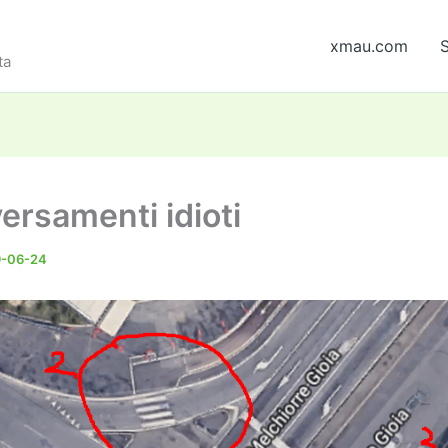
xmau.com
S
ta
ersamenti idioti
9-06-24