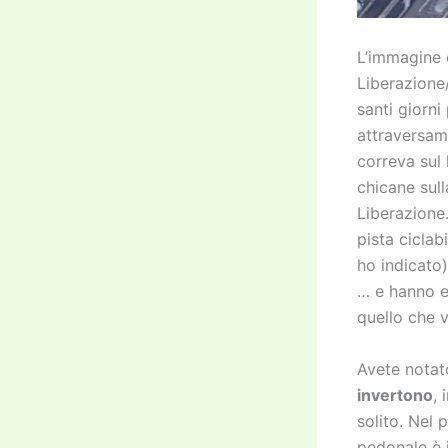
L’immagine d
Liberazione/
santi giorni
attraversame
correva sul 
chicane sull
Liberazione.
pista ciclab
ho indicato)
… e hanno el
quello che v
Avete notat
invertono
, 
solito. Nel 
pedonale è i