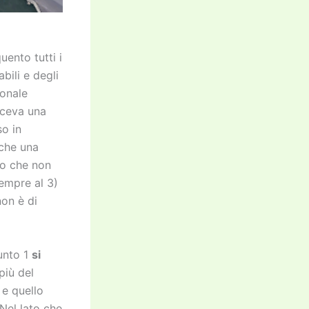
uento tutti i
bili e degli
ionale
faceva una
so in
nche una
llo che non
sempre al 3)
non è di
punto 1
si
più del
 e quello
 Nel lato che