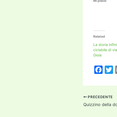
Mi piace:
Related
La storia infin
ciclabile di vi
Gioia
F
a
c
i
e
PRECEDENTE
b
o