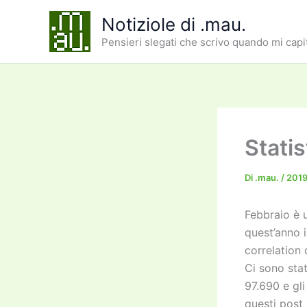
Vai
Notiziole di .mau.
al
Pensieri slegati che scrivo quando mi capi
contenuto
Statis
Di
.mau.
/
201
Febbraio è 
quest’anno i
correlation
Ci sono stat
97.690 e gli
questi post 