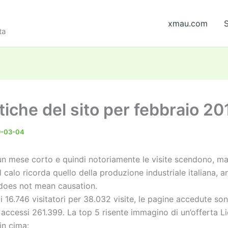
xmau.com
S
ta
tiche del sito per febbraio 20
9-03-04
un mese corto e quindi notoriamente le visite scendono, ma
l calo ricorda quello della produzione industriale italiana, 
 does not mean causation.
i 16.746 visitatori per 38.032 visite, le pagine accedute so
 accessi 261.399. La top 5 risente immagino di un’offerta L
in cima: