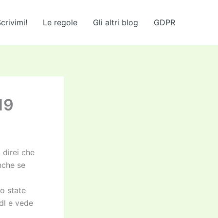
crivimi!
Le regole
Gli altri blog
GDPR
19
 direi che
anche se
no state
idl e vede