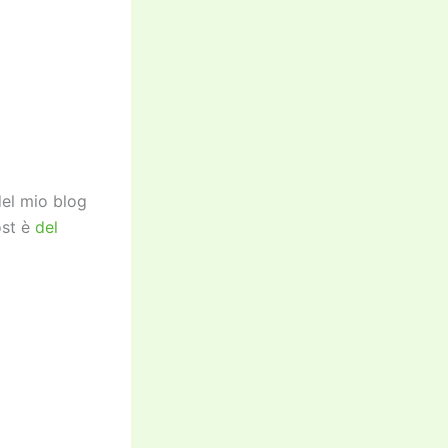
del mio blog
ost è
del