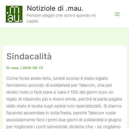
Vai
Notiziole di .mau.
al
Pensieri slegati che scrivo quando mi
contenuto
capita
Sindacalità
Di
.mau.
/
2018-06-13
Come forse avete letto, lunedì scorso è stato siglato
l’ennesimo accordo di solidarietà per Telecom, che per
dodici mesi ci farà stare a casa il 10% dei giorni (con un
taglio di stipendio più o meno simile, perché la parte pagata
dallo stato è tarata sugli operai non specializzati). Si stanno
facendo assemblee in tutta fretta, perché Telecom vuole
assolutamente farci i primi due giorni di solidarietà a giugno
per migliorare i conti semestrali: diciamo che – se vogliamo