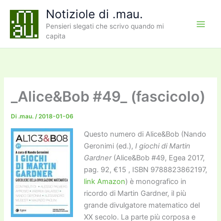
Vai
Notiziole di .mau.
al
Pensieri slegati che scrivo quando mi
contenuto
capita
_Alice&Bob #49_ (fascicolo)
Di
.mau.
/
2018-01-06
Questo numero di Alice&Bob (Nando
Geronimi (ed.),
I giochi di Martin
Gardner
(Alice&Bob #49, Egea 2017,
pag. 92, €15 , ISBN 9788823862197,
link Amazon
) è monografico in
ricordo di Martin Gardner, il più
grande divulgatore matematico del
XX secolo. La parte più corposa e