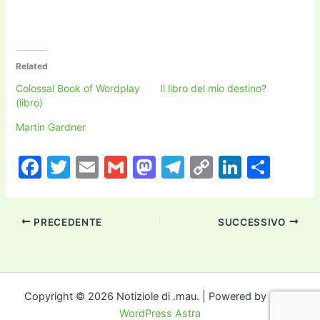
Related
Colossal Book of Wordplay
Il libro del mio destino?
(libro)
Martin Gardner
F
T
E
G
M
T
C
Li
C
a
w
m
m
a
el
o
n
o
c
itt
ai
ai
st
e
p
k
n
PRECEDENTE
SUCCESSIVO
e
er
l
l
o
gr
y
e
di
b
d
a
Li
dI
vi
o
o
m
n
n
di
o
n
k
Copyright © 2026 Notiziole di .mau. | Powered by
Tema
WordPress Astra