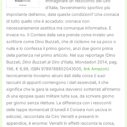
immaginare un resoconto del Giro
d’Italia, l’avvenimento sportivo più
improtante dell’anno, date queste condizioni? Una cronaca
di tutto quello che è accaduto: cronaca non
necessariamente asettica ma comunque informativa. E
invece no. Il Corriere della sera prende come inviato uno
scrittore come Dino Buzzati, che di ciclismo ne sa poco o
nulla e lo confessa il primo giorno, anzi due giorni prima
della partenza nel primo articolo. Nel suo reportage (Dino
Buzzati,
Dino Buzzati al Giro d’Italia
, Mondadori 2014, pag.
196, € 6,99, ISBN 9789788852043505,
link Amazon
)
tecnicamente troviamo alcuni dati della corsa (i suoi
taccuini di appunti contengono i dati essenziali, il che
significa che la gara la seguiva davvero) sotterrati all’interno
di una epopea quasi militare tutta sua, da scrivere giorno
per giorno senza riletture. La differenza con i resoconti
delle tappe domenicali (il lunedì il Corsera non usciva in
edicola), raccontate da Ciro Verratti e presenti in
appendice, è enorme: Verratti in effetti racconta la corsa,