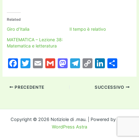
Related
Giro d’Italia
Il tempo è relativo
MATEMATICA – Lezione 38:
Matematica e letteratura
F
T
E
G
M
T
C
Li
C
a
w
m
m
a
el
o
n
o
c
itt
ai
ai
st
e
p
k
n
PRECEDENTE
SUCCESSIVO
e
er
l
l
o
gr
y
e
di
b
d
a
Li
dI
vi
o
o
m
n
n
di
o
n
k
Copyright © 2026 Notiziole di .mau. | Powered by
Tema
WordPress Astra
k