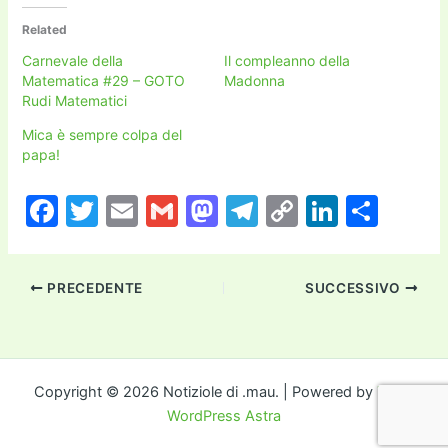
Related
Carnevale della
Il compleanno della
Matematica #29 – GOTO
Madonna
Rudi Matematici
Mica è sempre colpa del
papa!
F
T
E
G
M
T
C
Li
C
a
w
m
m
a
el
o
n
o
c
itt
ai
ai
st
e
p
k
n
PRECEDENTE
SUCCESSIVO
e
er
l
l
o
gr
y
e
di
b
d
a
Li
dI
vi
o
o
m
n
n
di
o
n
k
Copyright © 2026 Notiziole di .mau. | Powered by
Tema
WordPress Astra
k