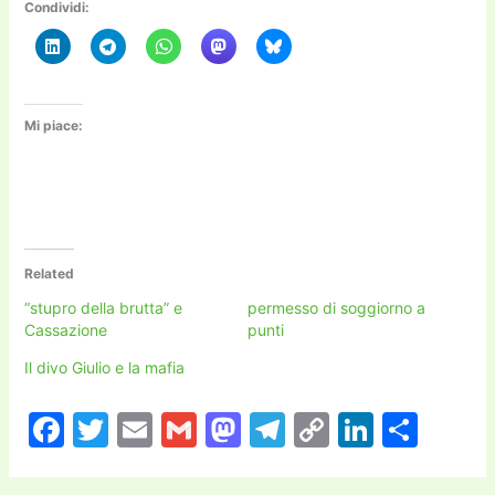
Condividi:
Mi piace:
Related
“stupro della brutta” e
permesso di soggiorno a
Cassazione
punti
Il divo Giulio e la mafia
F
T
E
G
M
T
C
Li
C
a
w
m
m
a
el
o
n
o