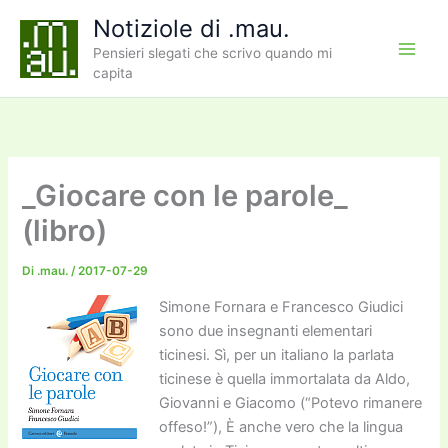
Vai
Notiziole di .mau.
al
Pensieri slegati che scrivo quando mi
contenuto
capita
_Giocare con le parole_
(libro)
Di
.mau.
/
2017-07-29
Simone Fornara e Francesco Giudici
sono due insegnanti elementari
ticinesi. Sì, per un italiano la parlata
ticinese è quella immortalata da Aldo,
Giovanni e Giacomo (“Potevo rimanere
offeso!”), È anche vero che la lingua