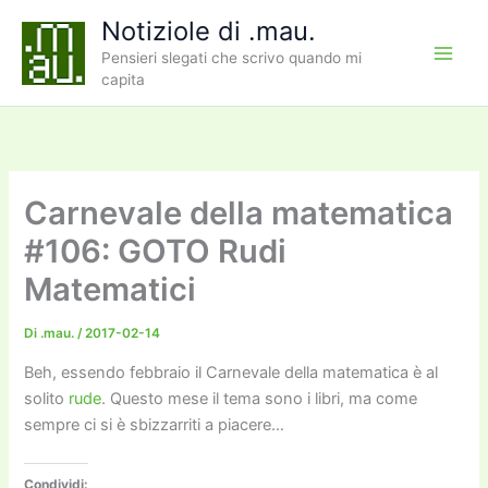
Vai
Notiziole di .mau.
al
Pensieri slegati che scrivo quando mi
contenuto
capita
Carnevale della matematica
#106: GOTO Rudi
Matematici
Di
.mau.
/
2017-02-14
Beh, essendo febbraio il Carnevale della matematica è al
solito
rude
. Questo mese il tema sono i libri, ma come
sempre ci si è sbizzarriti a piacere…
Condividi: