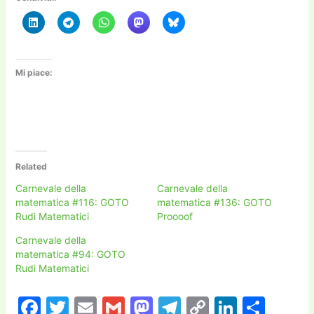
Mi piace:
Related
Carnevale della
Carnevale della
matematica #116: GOTO
matematica #136: GOTO
Rudi Matematici
Proooof
Carnevale della
matematica #94: GOTO
Rudi Matematici
F
T
E
G
M
T
C
Li
C