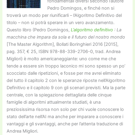
fondamentali diversi secondo l’autore
Pedro Domingos, e finché non si
troverà un modo per riunificarli – l’Algoritmo Definitivo del
titolo – non si potrà sperare in un vero avanzamento.
Questo libro (Pedro Domingos,
L’algoritmo definitivo
: La
macchina che impara da sola e il futuro del nostro mondo
[The Master Algorithm], Bollati Boringhieri 2016 [2015],
pag. 357, € 25, ISBN 978-88-339-2706-0, trad. Andrea
Migliori) è molto americaneggiante: uno come me che
tende a essere sin troppo laconico mi sono spesso un po’
scocciato dalle ripetizioni, e fosse per me avrei eliminato
del tutto il capitolo 2 con le speranze riposte nell’Algoritmo
Definitivo e il capitolo 9 con gli scenari previsti. Ma la parte
centrale, con la spiegazione dettagliata delle cinque
famiglie di algoritmi attualmente studiati, è una
preziosissima risorsa non solo per chi vuole conoscere lo
stato dell’arte nell’AI ma anche per imparare a conoscere i
vantaggi e gli svantaggi, anche per l’attenta traduzione di
Andrea Migliori.