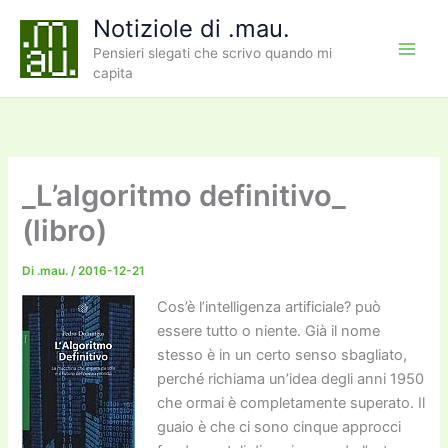
Vai
Notiziole di .mau.
al
Pensieri slegati che scrivo quando mi
contenuto
capita
_L’algoritmo definitivo_
(libro)
Di
.mau.
/
2016-12-21
Cos’è l’intelligenza artificiale? può
essere tutto o niente. Già il nome
stesso è in un certo senso sbagliato,
perché richiama un’idea degli anni 1950
che ormai è completamente superato. Il
guaio è che ci sono cinque approcci