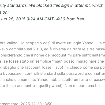
rity standards. We blocked this sign in attempt, which
 on:
 Jun 28, 2016 9:24 AM GMT+4:30 from Iran.
ra valida. Ho scoperto così di avere un login Yahoo! – la c
evo cambiato nel 2013, ed è diversa da tutte le altre pass
 Considerando che il nome dell’account mi pare sufficientem
le (se fosse stato un semplice “mau” posso immaginare che
r sbaglio che l’account fosse il suo) mi chiedo come sia po
a bypassare i controlli standard sulla password e connetter
he anche ultimamente Yahoo! abbia subito un furto di pass
ato il mio account tra quelli pwned). Non mi pare una bella 
iornamento: 2025-12-29 18:50