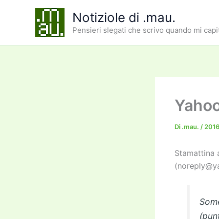
Vai
Notiziole di .mau.
al
Pensieri slegati che scrivo quando mi capi
contenuto
Yahoo
Di
.mau.
/
201
Stamattina a
(noreply@ya
Some
(pun