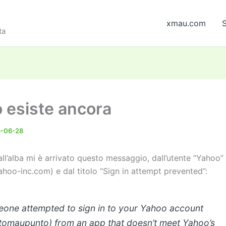
xmau.com
S
ta
 esiste ancora
6-06-28
ll’alba mi è arrivato questo messaggio, dall’utente “Yahoo”
hoo-inc.com) e dal titolo “Sign in attempt prevented”:
one attempted to sign in to your Yahoo account
tomaupunto) from an app that doesn’t meet Yahoo’s