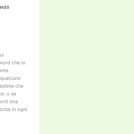
 was
ui
word che io
ente
 qualcuno
ssibile che
si: o se
word (ma
cosa in ogni