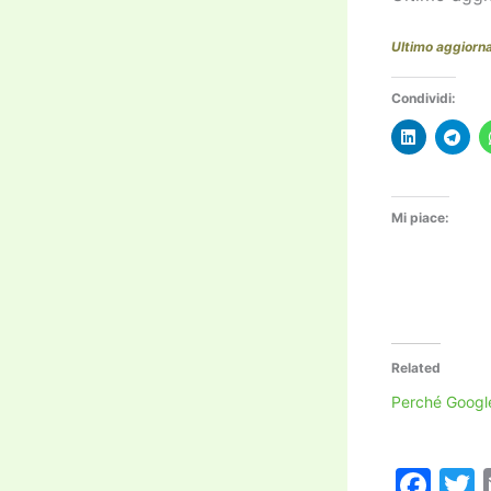
Ultimo aggior
Condividi:
Mi piace:
Related
Perché Google
F