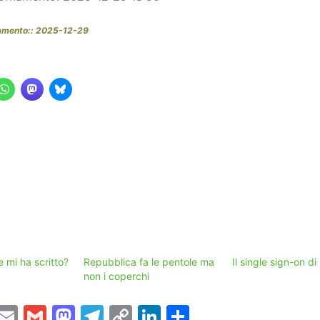
namento:: 2025-12-29
 mi ha scritto?
Repubblica fa le pentole ma
Il single sign-on di
non i coperchi
T
E
G
M
T
C
Li
C