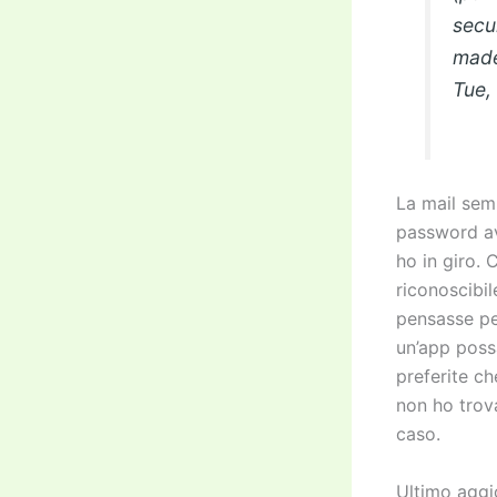
secu
made
Tue,
La mail semb
password av
ho in giro.
riconoscibi
pensasse pe
un’app poss
preferite c
non ho trov
caso.
Ultimo agg