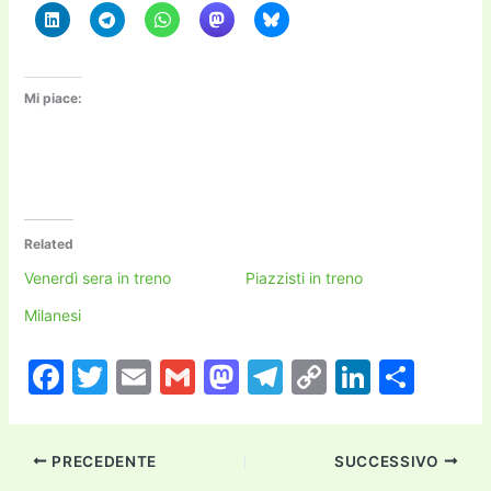
Mi piace:
Related
Venerdì sera in treno
Piazzisti in treno
Milanesi
F
T
E
G
M
T
C
Li
C
a
w
m
m
a
el
o
n
o
c
itt
ai
ai
st
e
p
k
n
PRECEDENTE
SUCCESSIVO
e
er
l
l
o
gr
y
e
di