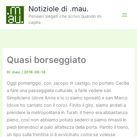
Vai
Notiziole di .mau.
al
Pensieri slegati che scrivo quando mi
contenuto
capita
Quasi borseggiato
Di
.mau.
/
2016-06-18
Oggi pomeriggio, con Jacopo in castigo, ho portato Cecilia
a fare una passeggiata culturale, a farle vedere san
Simpliciano (dove Anna e io ci siamo sposati) e san Marco
(dove ho cantato con il coro). Finito il giro, siamo andati a
prendere la metropolitana in Turati. Il treno era abbastanza
pieno, così non abbiamo potuto sederci e siamo rimasti in
piedi tenendoci al palo all’altezza della porta. Partito il treno,
un tipo sulla trentina si è avvicinato come se volesse