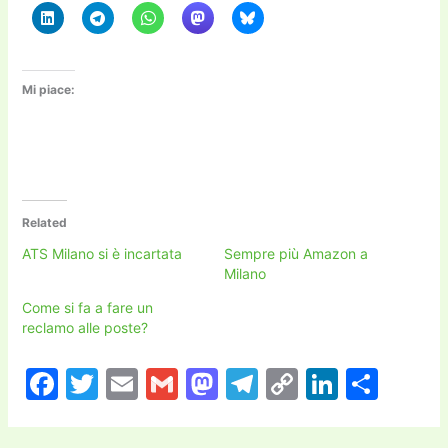
Mi piace:
Related
ATS Milano si è incartata
Sempre più Amazon a
Milano
Come si fa a fare un
reclamo alle poste?
F
T
E
G
M
T
C
Li
C
a
w
m
m
a
el
o
n
o
c
itt
ai
ai
st
e
p
k
n