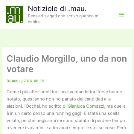
Vai
Notiziole di .mau.
al
Pensieri slegati che scrivo quando mi
contenuto
capita
Claudio Morgillo, uno da non
votare
Di
.mau.
/
2016-06-01
Come i più affezionati tra i miei ventun lettori forse hanno
notato, quest’anno non ho parlato dei candidati alle
elezioni. (Occhei, ho scritto di
Gianluca
Comazzi
, ma quella
è in un certo senso una running gag). È stata una scelta
voluta, perché negli anni mi sono stufato di perdere tempo
a vedere i volantini e a trovarci sempre le stesse cose. Però