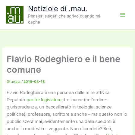
Vai
Notiziole di .mau.
al
Pensieri slegati che scrivo quando mi
contenuto
capita
Flavio Rodeghiero e il bene
comune
Di
.mau.
/
2016-03-18
Flavio Rodeghiero è una persona dalle mille attività.
Deputato
per tre legislature
, tre lauree (nell’ordine:
giurisprudenza, un baccellierato in teologia, scienze
politiche), professore, scrittore e anche – ma questo non lo
pubblicizzerà mai, evidentemente una delle sue doti è
anche la modestia – veggente. Non ci credete? Beh,