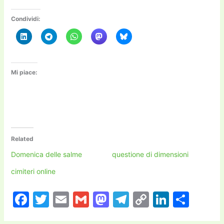
Condividi:
Mi piace:
Related
Domenica delle salme
questione di dimensioni
cimiteri online
F
T
E
G
M
T
C
Li
C
a
w
m
m
a
el
o
n
o