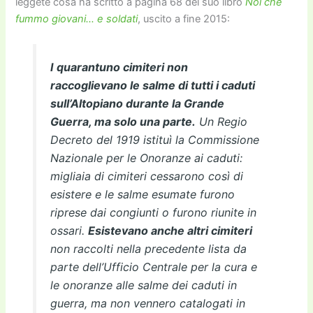
leggete cosa ha scritto a pagina 68 del suo libro
Noi che
fummo giovani… e soldati
, uscito a fine 2015:
I quarantuno cimiteri non
raccoglievano le salme di tutti i caduti
sull’Altopiano durante la Grande
Guerra, ma solo una parte.
Un Regio
Decreto del 1919 istituì la Commissione
Nazionale per le Onoranze ai caduti:
migliaia di cimiteri cessarono così di
esistere e le salme esumate furono
riprese dai congiunti o furono riunite in
ossari.
Esistevano anche altri cimiteri
non raccolti nella precedente lista da
parte dell’Ufficio Centrale per la cura e
le onoranze alle salme dei caduti in
guerra, ma non vennero catalogati in