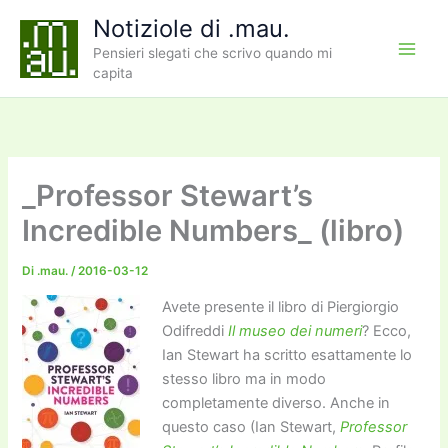
Vai
Notiziole di .mau.
al
Pensieri slegati che scrivo quando mi
contenuto
capita
_Professor Stewart’s
Incredible Numbers_ (libro)
Di
.mau.
/
2016-03-12
Avete presente il libro di Piergiorgio
Odifreddi
Il museo dei numeri
? Ecco,
Ian Stewart ha scritto esattamente lo
stesso libro ma in modo
completamente diverso. Anche in
questo caso (Ian Stewart,
Professor