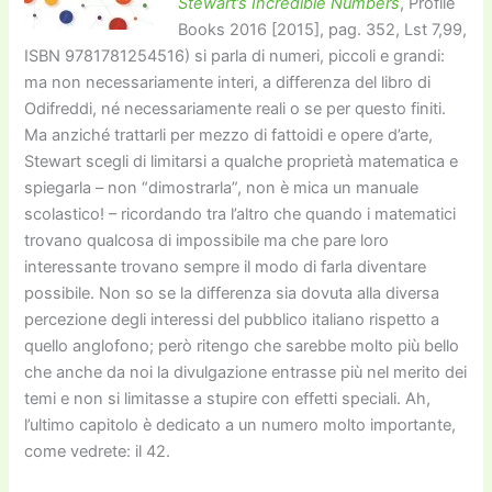
Stewart’s Incredible Numbers
, Profile
Books 2016 [2015], pag. 352, Lst 7,99,
ISBN 9781781254516) si parla di numeri, piccoli e grandi:
ma non necessariamente interi, a differenza del libro di
Odifreddi, né necessariamente reali o se per questo finiti.
Ma anziché trattarli per mezzo di fattoidi e opere d’arte,
Stewart scegli di limitarsi a qualche proprietà matematica e
spiegarla – non “dimostrarla”, non è mica un manuale
scolastico! – ricordando tra l’altro che quando i matematici
trovano qualcosa di impossibile ma che pare loro
interessante trovano sempre il modo di farla diventare
possibile. Non so se la differenza sia dovuta alla diversa
percezione degli interessi del pubblico italiano rispetto a
quello anglofono; però ritengo che sarebbe molto più bello
che anche da noi la divulgazione entrasse più nel merito dei
temi e non si limitasse a stupire con effetti speciali. Ah,
l’ultimo capitolo è dedicato a un numero molto importante,
come vedrete: il 42.