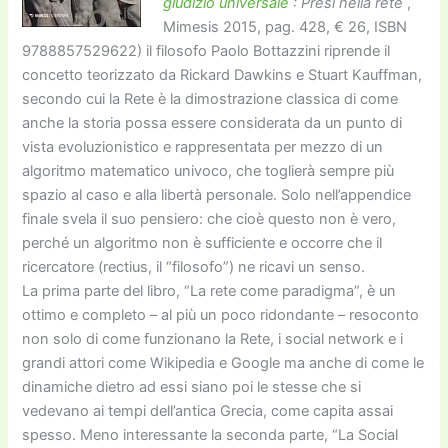
giudizio universale
: Presi nella rete
,
Mimesis 2015, pag. 428, € 26, ISBN
9788857529622) il filosofo Paolo Bottazzini riprende il
concetto teorizzato da Rickard Dawkins e Stuart Kauffman,
secondo cui la Rete è la dimostrazione classica di come
anche la storia possa essere considerata da un punto di
vista evoluzionistico e rappresentata per mezzo di un
algoritmo matematico univoco, che toglierà sempre più
spazio al caso e alla libertà personale. Solo nell’appendice
finale svela il suo pensiero: che cioè questo non è vero,
perché un algoritmo non è sufficiente e occorre che il
ricercatore (rectius, il “filosofo”) ne ricavi un senso.
La prima parte del libro, “La rete come paradigma”, è un
ottimo e completo – al più un poco ridondante – resoconto
non solo di come funzionano la Rete, i social network e i
grandi attori come Wikipedia e Google ma anche di come le
dinamiche dietro ad essi siano poi le stesse che si
vedevano ai tempi dell’antica Grecia, come capita assai
spesso. Meno interessante la seconda parte, “La Social