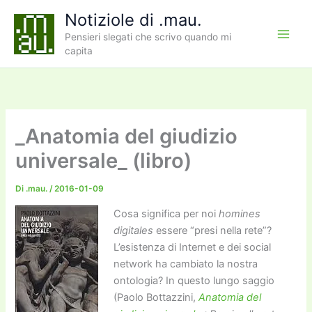
Vai
Notiziole di .mau.
al
Pensieri slegati che scrivo quando mi
contenuto
capita
_Anatomia del giudizio
universale_ (libro)
Di
.mau.
/
2016-01-09
Cosa significa per noi
homines
digitales
essere “presi nella rete”?
L’esistenza di Internet e dei social
network ha cambiato la nostra
ontologia? In questo lungo saggio
(Paolo Bottazzini,
Anatomia del